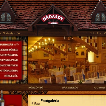
r, Nádasdy u. 64.
Tel.: / Fax.: 
Fotógaléria