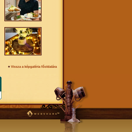
Vissza a képgaléria főoldalára