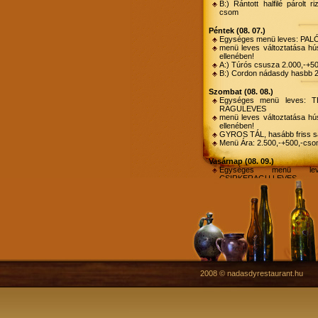
B:) Rántott halfilé párolt r
csom
péntek (08. 07.)
Egységes menü leves: PA
menü leves változtatása hús
ellenében!
A:) Túrós csusza 2.000,-+5
B:) Cordon nádasdy hasbb 
szombat (08. 08.)
Egységes menü leves: 
RAGULEVES
menü leves változtatása hús
ellenében!
GYROS TÁL, hasább friss sa
Menü Ára: 2.500,-+500,-cs
vasárnap (08. 09.)
Egységes menü le
CSIRKERAGU LEVES
menü leves változtatása hús
ellenében!
Sült sertés tarja torma mártá
Menü Ára: 2.500,-+500,-cs
Következő 
Menükiszállítás Sárvár te
2008 © nadasdyrestaurant.hu