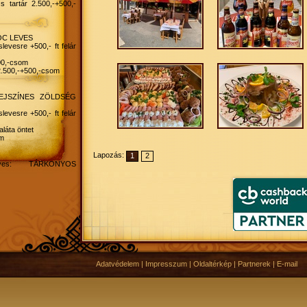
izs tartár 2.500,-+500,-
LÓC LEVES
levesre +500,- ft felár
00,-csom
2.500,-+500,-csom
TEJSZÍNES ZÖLDSÉG
levesre +500,- ft felár
láta öntet
om
Lapozás:
1
2
ves: TÁRKONYOS
levesre +500,- ft felár
s , krokett
om
heti menü
rületén.
Adatvédelem
|
Impresszum
|
Oldaltérkép
|
Partnerek
|
E-mail