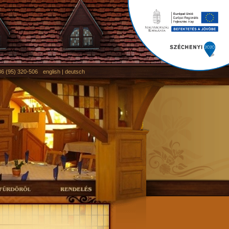
+36 (95) 320-506
english
|
deutsch