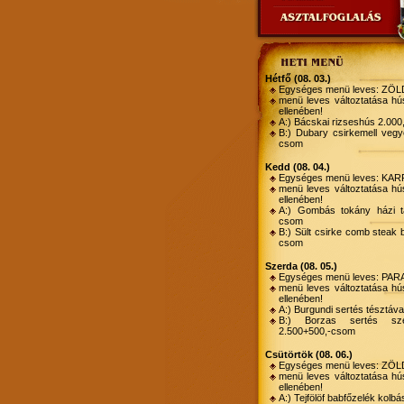
hétfő (08. 03.)
Egységes menü leves: Z
menü leves változtatása hús
ellenében!
A:) Bácskai rizseshús 2.00
B:) Dubary csirkemell vegy
csom
kedd (08. 04.)
Egységes menü leves: KA
menü leves változtatása hús
ellenében!
A:) Gombás tokány házi ta
csom
B:) Sült csirke comb steak 
csom
szerda (08. 05.)
Egységes menü leves: PA
menü leves változtatása hús
ellenében!
A:) Burgundi sertés tésztáv
B:) Borzas sertés sze
2.500+500,-csom
csütörtök (08. 06.)
Egységes menü leves: Z
menü leves változtatása hús
ellenében!
A:) Tejfölöf babfőzelék kolb