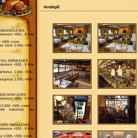
Vendéglő
ÖLDBORSÓLEVES
levesre +500,- ft felár
0,-+500,-csom
es köret 2.500,-+500,-
RFIOL KRÉMLEVES
levesre +500,- ft felár
rhonya 2.000,-+500,-
burgonya 2.500,-+500,-
RADICSOM LEVES
levesre +500,- ft felár
al 2.000,-+500,-csom
let kukoricás rizs
ÖLDSÉG RAGULEVES
levesre +500,- ft felár
ász 2.000,-+500,-csom